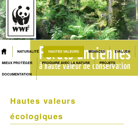
NATURALITÉ
HAUTES VALEURS
MENACES
EVALUER
MAIN MENU
Skip to primary content
Skip to secondary content
MIEUX PROTÉGER
PRODUIRE AVEC LA NATURE
PROJETS
DOCUMENTATION
Hautes valeurs
écologiques