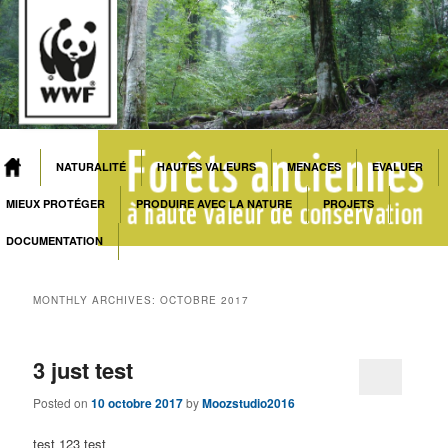
NATURALITÉ
HAUTES VALEURS
MENACES
EVALUER
MAIN MENU
Skip to primary content
Skip to secondary content
MIEUX PROTÉGER
PRODUIRE AVEC LA NATURE
PROJETS
DOCUMENTATION
MONTHLY ARCHIVES:
OCTOBRE 2017
3 just test
Posted on
10 octobre 2017
by
Moozstudio2016
test 123 test